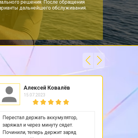
мального решения. После обращения
варианты дальнейшего обслуживания.
Алексей Ковалёв
15.07.2023
Перестал держать аккумулятор,
Объектив
заряжал и через минуту сядет.
конец. Р
Починили, теперь держит заряд
заменил