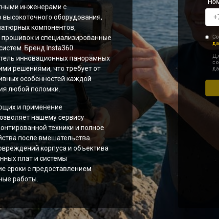
Но
тными инженерами с
 высокоточного оборудования,
иатюрных компонентов,
 прошивок и специализированные
Со
да
систем. Бренд Insta360
Дл
итель инновационных панорамных
со
ими решениями, что требует от
да
тивных особенностей каждой
ия любой поломки.
ющих и применение
озволяет нашему сервису
онтированной техники и полное
йства после вмешательства.
овреждений корпуса и объектива
нных плат и системы
ие сроки с предоставлением
ные работы.