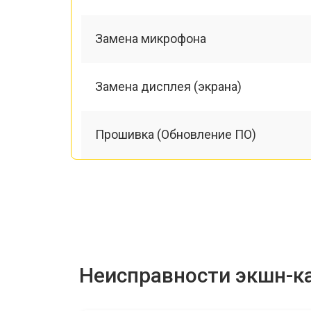
Замена микрофона
Замена дисплея (экрана)
Прошивка (Обновление ПО)
Восстановление после попадания вл
Ремонт/замена картоприемника(карт
Неисправности экшн-к
Чистка оптики(линзоблока)