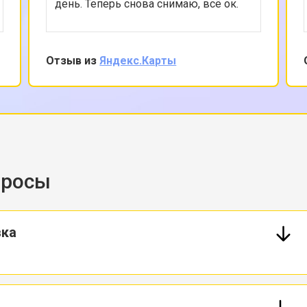
день. Теперь снова снимаю, всё ок.
Отзыв из
Яндекс.Карты
просы
вка
я