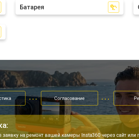
Батарея
У меня другая неисправность
стика
Согласование
Р
ка:
е заявку на ремонт вашей камеры Insta360 через сайт или 