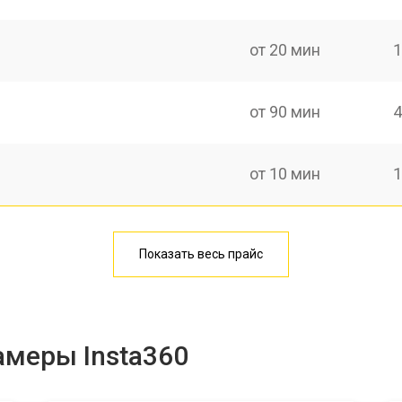
от 20 мин
1
от 90 мин
4
от 10 мин
1
аги
от 30 мин
1
Показать весь прайс
ридера) sd
от 30 мин
2
амеры Insta360
от 40 мин
1