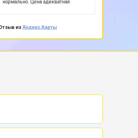
нормально. Цена адекватная.
аккуратн
Отзыв из
Яндекс.Карты
Отзыв из